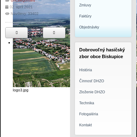
Uncategorised
Zmluvy
02. apríl 2021
Návštevy: 33402
Faktúry
Objednávky
Dobrovoľný hasičský
zbor obce Biskupice
História
Činnosť DHZO
logo3.jpg
Zloženie DHZO
Technika
Fotogaléria
Kontakt