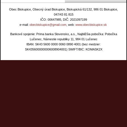
Obec Biskupice, Obecný úrad Biskupice, Biskupická 61/132, 986 01 Biskupice,
047/43 81 815
IČO: 00647985, DIČ: 2021097199
e-mail:
obecbiskupice@gmail.com,
web:
www.obecbiskupice.sk
Bankové spojenie: Prima banka Slovensko, a.s., Najbližšia pobočka: Pobočka
Lučenec, Námestie republiky 11, 984 01 Lučenec
IBAN: SK43 5600 0000 0060 0890 4001 (bez medzier:
SK4356000000006008904001) SWIFT/BIC: KOMASK2X