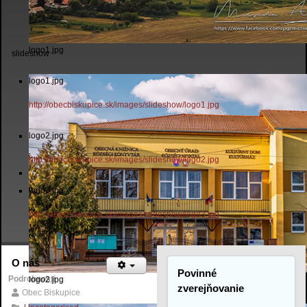
logo1.jpg
slideshow
logo1.jpg
http://obecbiskupice.sk/images/slideshow/logo1.jpg
logo2.jpg
http://obecbiskupice.sk/images/slideshow/logo2.jpg
logo3.jpg
http://obecbiskupice.sk/images/slideshow/logo3.jpg
O nás
Povinné
Podrobnosti
logo2.jpg
zverejňovanie
Obec Biskupice