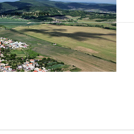
m obce je
Mgr. Jozef CUPPER
.,.