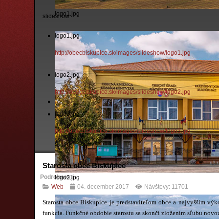
logo1.jpg
slideshow
logo1.jpg
http://obecbiskupice.sk/images/slideshow/logo1.jpg
logo2.jpg
http://obecbiskupice.sk/images/slideshow/logo2.jpg
logo3.jpg
http://obecbiskupice.sk/images/slideshow/logo3.jpg
Starosta obce Biskupice
Podrobnosti
logo2.jpg
Web
04. december 2017
Návštevy: 11701
Starosta obce Biskupice je predstaviteľom obce a najvyšším výk
funkcia. Funkčné obdobie starostu sa skončí zložením sľubu novo