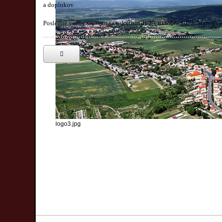
a doplnkov.
Posledné voľby starostu sa uskutočnili 29. októbra 2022. Starosto
logo3.jpg