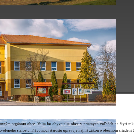
onným orgánom obce. Volia ho obyvatelia obce v priamych voľbách na štyri roky.
zvoleného starostu. Právomoci starostu upravuje najmä zákon o obecnom zriadení 