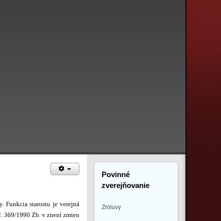
Povinné
zverejňovanie
 Funkcia starostu je verejná
Zmluvy
č. 369/1990 Zb. v znení zmien