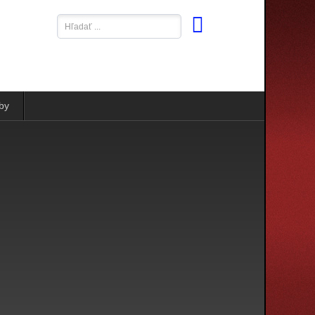
Hľadať
...
by