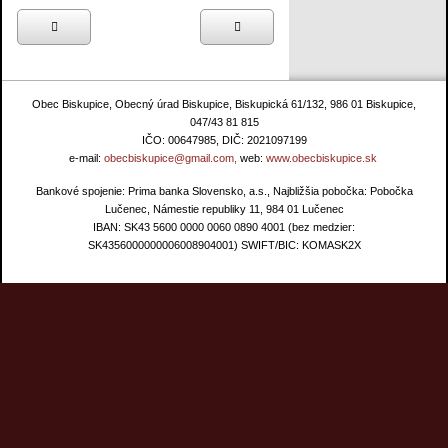
Obec Biskupice, Obecný úrad Biskupice, Biskupická 61/132, 986 01 Biskupice,
047/43 81 815
IČO: 00647985, DIČ: 2021097199
e-mail:
obecbiskupice@gmail.com,
web:
www.obecbiskupice.sk
Bankové spojenie: Prima banka Slovensko, a.s., Najbližšia pobočka: Pobočka
Lučenec, Námestie republiky 11, 984 01 Lučenec
IBAN: SK43 5600 0000 0060 0890 4001 (bez medzier:
SK4356000000006008904001) SWIFT/BIC: KOMASK2X