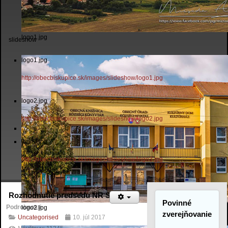
logo1.jpg
slideshow
logo1.jpg
http://obecbiskupice.sk/images/slideshow/logo1.jpg
logo2.jpg
http://obecbiskupice.sk/images/slideshow/logo2.jpg
logo3.jpg
http://obecbiskupice.sk/images/slideshow/logo3.jpg
Rozhodnutie predsedu NR SR
Povinné
Podrobnosti
logo2.jpg
zverejňovanie
Uncategorised
10. júl 2017