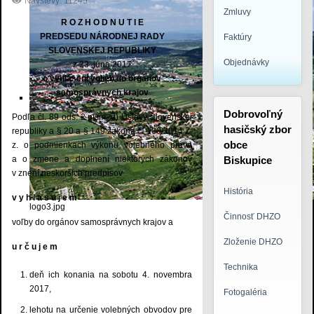
Návštevy: 11245
Zmluvy
R O Z H O D N U T I E
PREDSEDU NÁRODNEJ RADY
Faktúry
SLOVENSKEJ REPUBLIKY
Objednávky
z 23. júna 2017
o vyhlásení volieb do orgánov
samosprávnych krajov
Dobrovoľný
Podľa čl. 89 ods. 2 písm. d) Ústavy Slovenskej
hasičský zbor
republiky a § 20 a § 149 zákona č. 180/2014 Z.
obce
z. o podmienkach výkonu volebného práva
a o zmene a doplnení niektorých zákonov
Biskupice
v znení neskorších predpisov
História
v y h l a s u j e m
logo3.jpg
Činnosť DHZO
voľby do orgánov samosprávnych krajov a
Zloženie DHZO
u r č u j e m
Technika
deň ich konania na sobotu 4. novembra
2017,
Fotogaléria
lehotu na určenie volebných obvodov pre