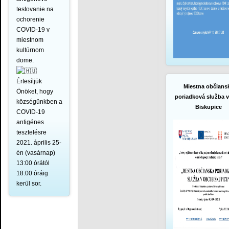
testovanie na
ochorenie
COVID-19 v
miestnom
kultúrnom
dome.
Értesítjük
Miestna občians
Önöket, hogy
poriadková služba v
községünkben a
Biskupice
COVID-19
antigénes
tesztelésre
2021. április 25-
én (vasárnap)
13:00 órától
18:00 óráig
kerül sor.