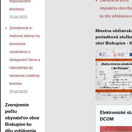
Zverejnenie počtu
hlasovacieho
obyvateľov obce Bi
preukazu
ku dňu vyhlásenia v
25.júl.2023
Zverejnenie e-
Miestna občiansk
mailovej adresy na
poriadková služba
obci Biskupice - II
doručenie
oznámenia o
delegovaní člena a
náhradníka do
okrskovej volebnej
komisie
25.júl.2023
Zverejnenie
počtu
Elektronické sl
obyvateľov obce
DCOM
Biskupice ku
dňu vyhlásenia