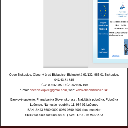
Obec Biskupice, Obecný úrad Biskupice, Biskupická 61/132, 986 01 Biskupice,
047/43 81 815
IČO: 00647985, DIČ: 2021097199
e-mail:
obecbiskupice@gmail.com,
web:
www.obecbiskupice.sk
Bankové spojenie: Prima banka Slovensko, a.s., Najbližšia pobočka: Pobočka
Lučenec, Námestie republiky 11, 984 01 Lučenec
IBAN: SK43 5600 0000 0060 0890 4001 (bez medzier:
SK4356000000006008904001) SWIFT/BIC: KOMASK2X