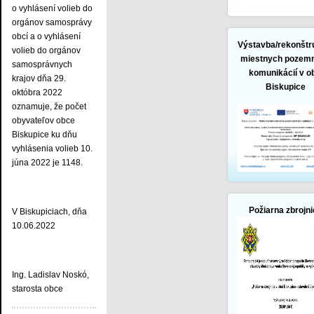
o vyhlásení volieb do
orgánov samosprávy
obcí a o vyhlásení
Výstavba/rekonštr
volieb do orgánov
miestnych pozem
samosprávnych
komunikácií v o
krajov dňa 29.
Biskupice
októbra 2022
oznamuje, že počet
obyvateľov obce
Biskupice ku dňu
vyhlásenia volieb 10.
júna 2022 je 1148.
Požiarna zbrojn
V Biskupiciach, dňa
10.06.2022
Ing. Ladislav Noskó,
starosta obce