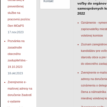
občianskej a
Kontakt
voľby do orgánov
preventívnej
samosprávnych kr
službe na
2022
pracovnú pozíciu:
Oznámenie - vymen
člen MOaPS
zapisovateľky miest
17.nov.2023
volebnej komisie
Pozvánka na
Zoznam zaregistro
zasadnutie
kandidátov pre voľb
obecného
starostu obce a pre
zastupiteľstva -
do obecného zastup
19.10.2023
Zverejnenie e-mailo
18.okt.2023
adresy na doručeni
Zverejnenie e-
oznámenia o deleg
mailovej adresy na
člena a náhradníka
doručenie žiadostí
miestnej volebnej k
o vydanie