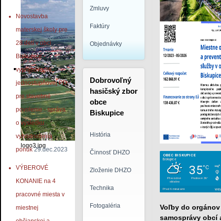
Zmluvy
Novostavba
Faktúry
materskej školy pre
28 detí v obci
Objednávky
Biskupice -
vypracovanie
Dobrovoľný
jednostupňovej PD
hasičský zbor
pre stavebné
obce
povolenie - správa
Biskupice
o výsledku
História
vyhodnotenia
logo3.jpg
ponúk
29.dec.2023
Činnosť DHZO
VÝBEROVÉ
Zloženie DHZO
KONANIE na 4
Technika
pracovné miesta v
Fotogaléria
Voľby do orgánov
miestnej
samosprávy obcí 