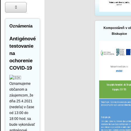
Oznámenia
Kompostáreň v o
Biskupice
Antigénové
testovanie
na
ochorenie
COVID-19
Oznamujeme
občanom a
záujemcom, že
dňa 25.4.2021
(nedeľa) v čase
od 13:00 do
18:00 hod. sa
bude vykonávať
antigénové