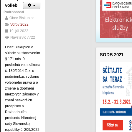
volieb
Podrobnosti
Obec Biskupice
Voľby 2022
19. júl 2022
Návštevy: 7722
Obec Biskupice v
súlade s ustanovením
SODB 2021
§ 171 ods. 9
posledná veta zákona
č. 180/2014 Z. z. o
podmienkach výkonu
volebného práva a o
zmene a doplnení
niektorých zákonov v
znení neskorších
predpisov a
Rozhodnutím
predsedu Národnej
rady Slovenskej
republiky č. 209/2022